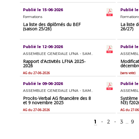
Publié le 15-06-2026
Publié le
Formations
Formation
La liste des diplômés du BEF
La liste
(saison 25/26)
26/27)
Publié le 12-06-2026
Publié le
ASSEMBLEE GENERALE LFNA - SAMEDI 27 JUIN 2026 A BERGERAC
Rapport d'Activités LFNA 2025-
Modificat
2026
décembre
AG du 27-06-2026
(sans vote)
Publié le 09-06-2026
Publié le
ASSEMBLEE GENERALE LFNA - SAMEDI 27 JUIN 2026 A BERGERAC
Procès-Verbal AG financière des 8
Système 
et 9 novembre 2025
N3) f202
AG du 27-06-2026
AG du 27-06
1
-
2
-
3
...
9