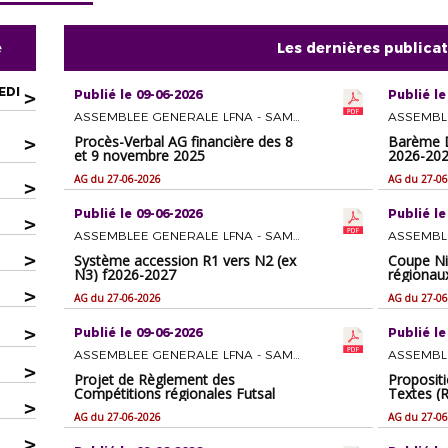
e
Les dernières publica
EDI
>
Publié le 09-06-2026
Publié le
ASSEMBLEE GENERALE LFNA - SAMEDI 27 JUIN 2026 A BERGERAC
>
Procès-Verbal AG financière des 8
Barème D
et 9 novembre 2025
2026-20
AG du 27-06-2026
AG du 27-06
>
Publié le 09-06-2026
Publié le
>
ASSEMBLEE GENERALE LFNA - SAMEDI 27 JUIN 2026 A BERGERAC
>
Système accession R1 vers N2 (ex
Coupe Ni
N3) f2026-2027
régionau
>
AG du 27-06-2026
AG du 27-06
>
Publié le 09-06-2026
Publié le
ASSEMBLEE GENERALE LFNA - SAMEDI 27 JUIN 2026 A BERGERAC
>
Projet de Règlement des
Proposit
Compétitions régionales Futsal
Textes (R
>
AG du 27-06-2026
AG du 27-06
>