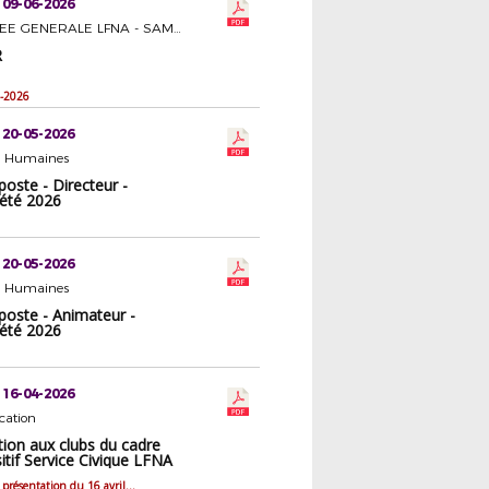
 09-06-2026
ASSEMBLEE GENERALE LFNA - SAMEDI 27 JUIN 2026 A BERGERAC
R
-2026
 20-05-2026
s Humaines
poste - Directeur -
'été 2026
 20-05-2026
s Humaines
poste - Animateur -
'été 2026
 16-04-2026
ation
ion aux clubs du cadre
itif Service Civique LFNA
Plaquette de présentation du 16 avril 2026 sur le cadre du dispositif Service Civique aux clubs de la Ligue de Football Nouvelle-Aquitaine.