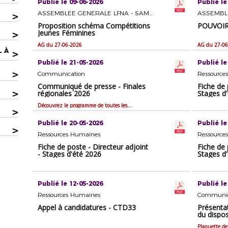
Publié le 09-06-2026
Publié le
ASSEMBLEE GENERALE LFNA - SAMEDI 27 JUIN 2026 A BERGERAC
>
Proposition schéma Compétitions
POUVOI
Jeunes Féminines
>
AG du 27-06-2026
AG du 27-06
L À
>
Publié le 21-05-2026
Publié le
>
Communication
Ressource
Communiqué de presse - Finales
Fiche de 
>
régionales 2026
Stages d
Découvrez le programme de toutes les finales régionales 2026 de la LFNA
>
Publié le 20-05-2026
Publié le
>
Ressources Humaines
Ressource
Fiche de poste - Directeur adjoint
Fiche de 
- Stages d'été 2026
Stages d
Publié le 12-05-2026
Publié le
Ressources Humaines
Communic
Appel à candidatures - CTD33
Présentat
du dispos
2026