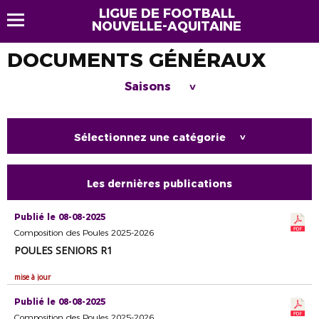
LIGUE DE FOOTBALL
NOUVELLE-AQUITAINE
DOCUMENTS GÉNÉRAUX
Saisons
>
Sélectionnez une catégorie
>
Les dernières publications
Publié le 08-08-2025
Composition des Poules 2025-2026
POULES SENIORS R1
mise à jour
Publié le 08-08-2025
Composition des Poules 2025-2026