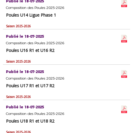
Publié le 18-07-2025
Composition des Poules 2025-2026
Poules U14 Ligue Phase 1
Saison 2025-2026
Publié le 18-07-2025
Composition des Poules 2025-2026
Poules U16 R1 et U16 R2
Saison 2025-2026
Publié le 18-07-2025
Composition des Poules 2025-2026
Poules U17 R1 et U17 R2
Saison 2025-2026
Publié le 18-07-2025
Composition des Poules 2025-2026
Poules U18 R1 et U18 R2
Saison 2025-2026