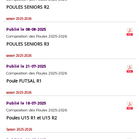
POULES SENIORS R2
saison 2025-2026
Publié le 08-08-2025
Composition des Poules 2025-2026
POULES SENIORS R3
saison 2025-2026
Publié le 21-07-2025
Composition des Poules 2025-2026
Poule FUTSAL R1
saison 2025-2026
Publié le 18-07-2025
Composition des Poules 2025-2026
Poules U15 R1 et U15 R2
Saison 2025-2026