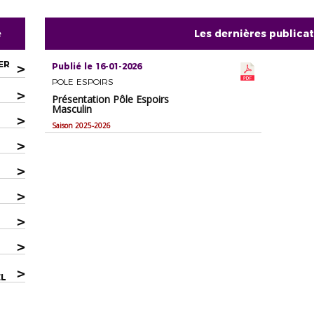
e
Les dernières publica
ER
>
Publié le 16-01-2026
POLE ESPOIRS
>
Présentation Pôle Espoirs
Masculin
>
Saison 2025-2026
>
>
>
>
>
>
EL