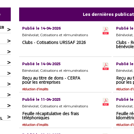
e
Les dernières publica
ER
>
Publié le 14-04-2026
Publié le
Bénévolat, Cotisations et rémunérations
Bénévolat,
>
Clubs - Cotisations URSSAF 2026
Clubs - R
bénévoles
>
>
Publié le 14-04-2025
Publié le
Bénévolat, Cotisations et rémunérations
Bénévolat,
>
Reçu au titre de dons - CERFA
Reçu au 
pour les entreprises
pour les p
>
réduction d'impôts
réduction d'
>
Publié le 11-04-2025
Publié le
>
Bénévolat, Cotisations et rémunérations
Bénévolat,
Feuille récapitulative des frais
Feuille ré
>
téléphoniques
kilométr
EL
réduction d'impôts
réduction d'