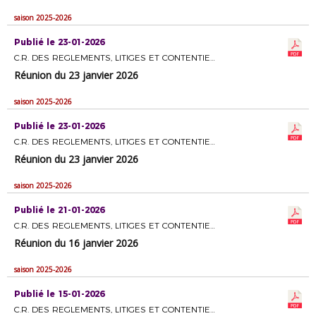
saison 2025-2026
Publié le 23-01-2026
C.R. DES REGLEMENTS, LITIGES ET CONTENTIEUX
Réunion du 23 janvier 2026
saison 2025-2026
Publié le 23-01-2026
C.R. DES REGLEMENTS, LITIGES ET CONTENTIEUX
Réunion du 23 janvier 2026
saison 2025-2026
Publié le 21-01-2026
C.R. DES REGLEMENTS, LITIGES ET CONTENTIEUX
Réunion du 16 janvier 2026
saison 2025-2026
Publié le 15-01-2026
C.R. DES REGLEMENTS, LITIGES ET CONTENTIEUX