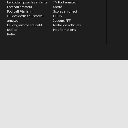
Le football pour les enfants
TV Foot amateur
Football amateur
Santé
Football Féminin
Scores en direct
Guides dédiés au football
FFFTV
amateur
Joueurs FFF
Le Programme éducatif
Portail des officiels
fédéral
Nos formations
FAFA