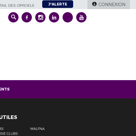
J'ALERTE
CONNEXION
AIL DES OFFICIELS
ENTS
 UTILES
BS
MALFNA
RIE CLUBS