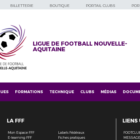
BILLETTERIE
BOUTIQUE
PORTAIL CLUBS
PORT
LIGUE DE FOOTBALL NOUVELLE-
AQUITAINE
QUES
FORMATIONS
TECHNIQUE
CLUBS
MÉDIAS
DOCUM
LA FFF
LIENS
Mon Espace FFF
Labels Fédéraux
FOOTCLU
E-learning FFF
Fiches pratiques
MESSAGE