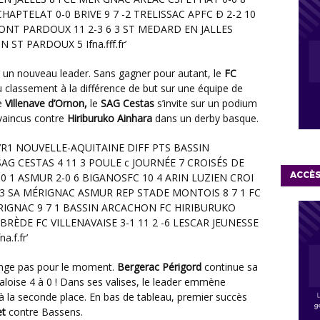
et un nouveau leader. Sans gagner pour autant, le
FC
 classement à la différence de but sur une équipe de
e
Villenave d’Ornon,
le
SAG Cestas
s’invite sur un podium
 vaincus contre
Hiriburuko Ainhara
dans un derby basque.
ACCÈ
hange pas pour le moment.
Bergerac Périgord
continue sa
 paloise 4 à 0 ! Dans ses valises, le leader emmène
à la seconde place. En bas de tableau, premier succès
et
contre Bassens.