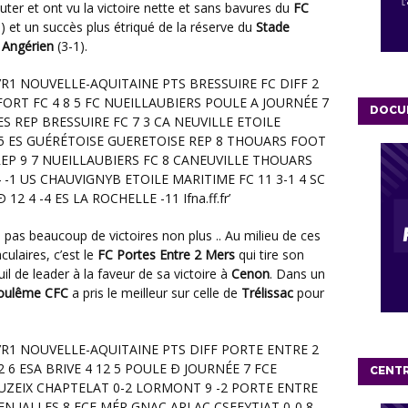
ter et ont vu la victoire nette et sans bavures du
FC
) et un succès plus étriqué de la réserve du
Stade
 Angérien
(3-1).
DOCU
ulaires, c’est le
FC Portes Entre 2 Mers
qui tire son
il de leader à la faveur de sa victoire à
Cenon
. Dans un
oulême CFC
a pris le meilleur sur celle de
Trélissac
pour
CENT