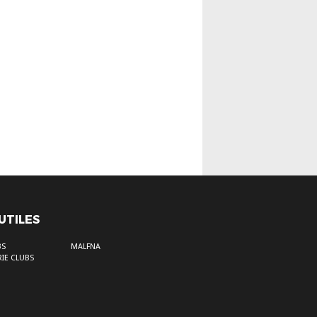
 UTILES
BS
MALFNA
IE CLUBS