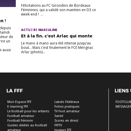
Félicitations au FC Girondins de Bordeaux
Féminines, qui a validé son maintien en D3 ce
week-end ! ...
n !
 depuis
ACTU | R1 MASCULINE
 Ramdi
Et à la fin, c’est Arlac qui monte
buteur de
ire un
Le mano à mano aura été intense jusqu’au
bout... Mais c’est finalement le FCE Mérignac
i aussi
Arlac (photo)...
LA FFF
LIENS
Mon Espace FFF
Labels Fédéraux
FOOTCLU
E-learning FFF
Fiches pratiques
MESSAGER
Le football pour les enfants
TV Foot amateur
Football amateur
Santé
Football Féminin
Scores en direct
Guides dédiés au football
FFFTV
amateur
Joueurs FFF