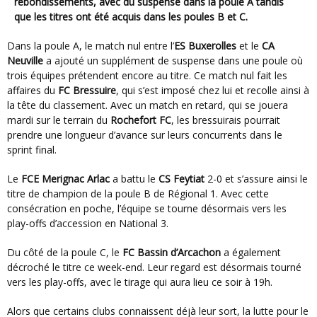
rebondissements, avec du suspense dans la poule A tandis
que les titres ont été acquis dans les poules B et C.
Dans la poule A, le match nul entre l’
ES Buxerolles
et le
CA
Neuville
a ajouté un supplément de suspense dans une poule où
trois équipes prétendent encore au titre. Ce match nul fait les
affaires du
FC Bressuire
, qui s’est imposé chez lui et recolle ainsi à
la tête du classement. Avec un match en retard, qui se jouera
mardi sur le terrain du
Rochefort FC
, les bressuirais pourrait
prendre une longueur d’avance sur leurs concurrents dans le
sprint final.
Le
FCE Merignac Arlac
a battu le
CS Feytiat
2-0 et s’assure ainsi le
titre de champion de la poule B de Régional 1. Avec cette
consécration en poche, l’équipe se tourne désormais vers les
play-offs d’accession en National 3.
Du côté de la poule C, le
FC Bassin d’Arcachon
a également
décroché le titre ce week-end. Leur regard est désormais tourné
vers les play-offs, avec le tirage qui aura lieu ce soir à 19h.
Alors que certains clubs connaissent déjà leur sort, la lutte pour le