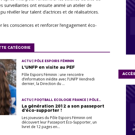
es surveillantes ont ensuite animé un atelier de
 révéler leur talent d’actrices et de réalisatrices.
r les consciences et renforcer l’engagement éco-
TTE CATÉGORIE
ACTU | PÔLE ESPOIRS FÉMININ
L’UNFP en visite au PEF
ACCÈ
Pôle Espoirs Féminin : une rencontre
d’information inédite avec l’UNFP Vendredi
dernier, la Direction du ...
ACTU | FOOTBALL ECOLOGIE FRANCE | PÔLE
ESPOIRS FÉMININ
La génération 2012 a son passeport
d’éco-supporter !
Les joueuses du Pôle Espoirs Féminin ont
découvert leur Passeport Éco‑Supporter, un
livret de 12 pages en...