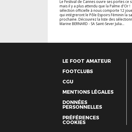
Le Festival de Cannes ouvre ses portes ce s
mais il y a plus attendu que la Palme d'Or 
sélection officielle à nous comporte 12 jou
qui intégreront le Pôle Espoirs Féminin la s
prochaine. Découvrez la liste des sélectio
Marine BERNARD - SA Saint-Sever Julia...
LE FOOT AMATEUR
FOOTCLUBS
CGU
MENTIONS LÉGALES
DONNÉES
PERSONNELLES
PRÉFÉRENCES
COOKIES