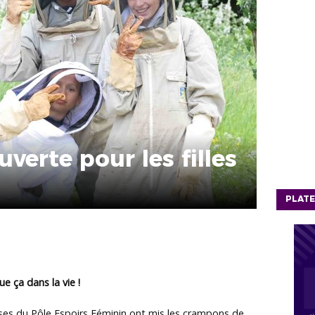
verte pour les filles
PLATE
ue ça dans la vie !
euses du Pôle Espoirs Féminin ont mis les crampons de