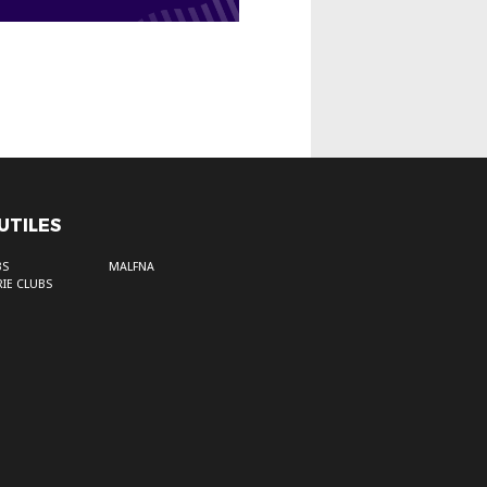
 UTILES
BS
MALFNA
IE CLUBS