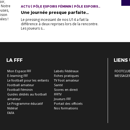
oir,
! Notre
ACTU | PÔLE ESPOIRS FÉMININ | PÔLE ESPOIRS
euses,
MASCULIN | PÔLES ESPOIRS
Une journée presque parfaite…
aison
nnées !
Le pressing incessant de nos U14 a fait la
différence à deux reprises lors de la rencontre.
Les joueurs s...
LA FFF
LIENS
Mon Espace FFF
Labels Fédéraux
FOOTCLU
E-learning FFF
Fiches pratiques
MESSAGER
Le football pour les enfants
TV Foot amateur
Football amateur
Santé
Football Féminin
Scores en direct
Guides dédiés au football
FFFTV
amateur
Joueurs FFF
Le Programme éducatif
Portail des officiels
fédéral
Nos formations
FAFA