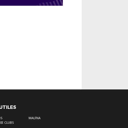
 UTILES
BS
MALFNA
IE CLUBS