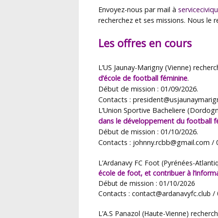
Envoyez-nous par mail à
serviceciviqu
recherchez et ses missions. Nous le rel
Les offres en cours
L’
US Jaunay-Marigny
(
Vienne
) recherc
d’école de football féminine
.
Début de mission : 01/09/2026.
Contacts : president@usjaunaymarig
L’
Union Sportive Bacheliere
(
Dordog
dans le développement du football f
Début de mission : 01/10/2026.
Contacts : johnny.rcbb@gmail.com /
L’
Ardanavy FC Foot
(
Pyrénées-Atlanti
école de foot, et contribuer à l’informa
Début de mission : 01/10/2026
Contacts : contact@ardanavyfc.club 
L’
A.S Panazol
(
Haute-Vienne
) recherch