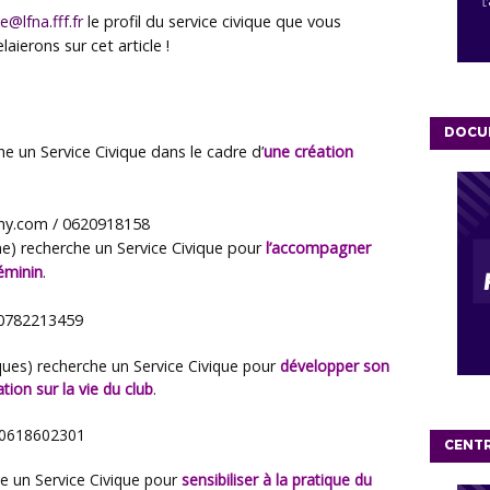
e@lfna.fff.fr
le profil du service civique que vous
aierons sur cet article !
DOCU
he un Service Civique dans le cadre d’
une création
ny.com / 0620918158
ne
) recherche un Service Civique pour
l’accompagner
éminin
.
 0782213459
ques
) recherche un Service Civique pour
développer son
tion sur la vie du club
.
/ 0618602301
CENT
e un Service Civique pour
sensibiliser à la pratique du