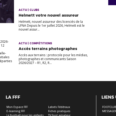
ACTU | CLUBS
Helmett votre nouvel assureur
Helmett, nouvel assureur des licenciés de la
LFNA Depuis le 1er juillet 2026, Helmett est le
nouvel assur...
 2026-
ACTU | COMPÉTITIONS
s 12
Accès terrains photographes
elle-
Accès aux terrains : protocole pour les médias,
itiales
photographes et communicants Saison
Réparties
2026/2027 – R1, R2, R...
LA FFF
LIENS
Mon Espace FFF
Labels Fédéraux
FOOTCLU
E-learning FFF
Fiches pratiques
MESSAGER
Le football pour les enfants
TV Foot amateur