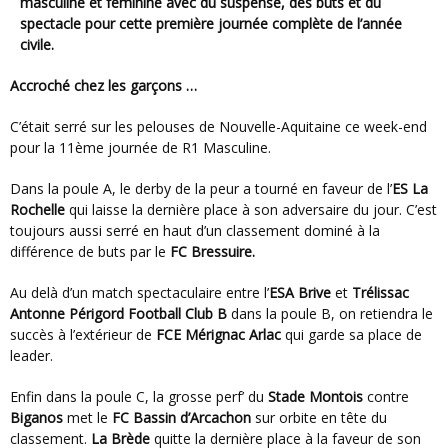
masculine et féminine avec du suspense, des buts et du
spectacle pour cette première journée complète de l’année
civile.
Accroché chez les garçons …
C’était serré sur les pelouses de Nouvelle-Aquitaine ce week-end
pour la 11ème journée de R1 Masculine.
Dans la poule A, le derby de la peur a tourné en faveur de l’
ES La
Rochelle
qui laisse la dernière place à son adversaire du jour. C’est
toujours aussi serré en haut d’un classement dominé à la
différence de buts par le
FC Bressuire.
Au delà d’un match spectaculaire entre l’
ESA Brive
et
Trélissac
Antonne Périgord Football Club B
dans la poule B, on retiendra le
succès à l’extérieur de
FCE Mérignac Arlac
qui garde sa place de
leader.
Enfin dans la poule C, la grosse perf’ du
Stade Montois
contre
Biganos
met le
FC Bassin d’Arcachon
sur orbite en tête du
classement.
La Brède
quitte la dernière place à la faveur de son