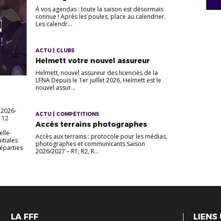
À vos agendas : toute la saison est désormais
connue ! Après les poules, place au calendrier.
Les calendr...
ACTU | CLUBS
Helmett votre nouvel assureur
Helmett, nouvel assureur des licenciés de la
LFNA Depuis le 1er juillet 2026, Helmett est le
nouvel assur...
 2026-
ACTU | COMPÉTITIONS
s 12
Accès terrains photographes
elle-
Accès aux terrains : protocole pour les médias,
itiales
photographes et communicants Saison
Réparties
2026/2027 – R1, R2, R...
LA FFF
LIENS