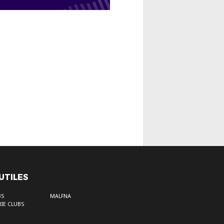
 UTILES
BS
MALFNA
IE CLUBS