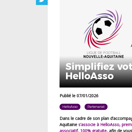
Simplifiez vo
HelloAsso
Publié le 07/01/2026
HelloAsso
Partenariat
Dans le cadre de son plan d’accompagnement des clubs, La Ligue de Football Nouvelle-
Aquitaine
s’associe à HelloAsso, prem
associatif, 100% gratuite
,
afin de vous