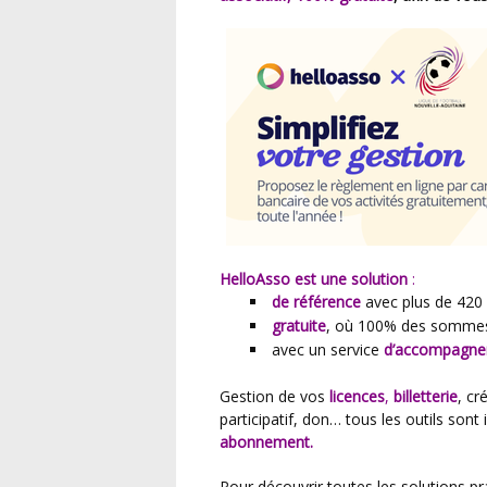
HelloAsso est une solution
:
de référence
avec plus de 420 
gratuite
, où 100% des sommes 
avec un service
d’accompagne
Gestion de vos
licences
,
billetterie
, cr
participatif, don… tous les outils sont
abonnement.
Pour découvrir toutes les solutions pratiques et gratuites pour votre club, téléchargez dès à