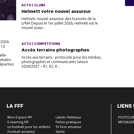
ACTU | CLUBS
Helmett votre nouvel assureur
Helmett, nouvel assureur des licenciés de la
LFNA Depuis le 1er juillet 2026, Helmett est le
nouvel assur...
 2026-
ACTU | COMPÉTITIONS
s 12
Accès terrains photographes
elle-
Accès aux terrains : protocole pour les médias,
itiales
photographes et communicants Saison
Réparties
2026/2027 – R1, R2, R...
LA FFF
LIENS
Mon Espace FFF
Labels Fédéraux
FOOTCLU
E-learning FFF
Fiches pratiques
MESSAGER
Le football pour les enfants
TV Foot amateur
Football amateur
Santé