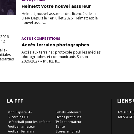
ACTU | CLUBS
Helmett votre nouvel assureur
Helmett, nouvel assureur des licenciés de la
LFNA Depuis le 1er juillet 2026, Helmett est le
nouvel assur...
 2026-
ACTU | COMPÉTITIONS
s 12
Accès terrains photographes
elle-
Accès aux terrains : protocole pour les médias,
itiales
photographes et communicants Saison
Réparties
2026/2027 – R1, R2, R...
LA FFF
LIENS
Mon Espace FFF
Labels Fédéraux
FOOTCLU
E-learning FFF
Fiches pratiques
MESSAGER
Le football pour les enfants
TV Foot amateur
Football amateur
Santé
Football Féminin
Scores en direct