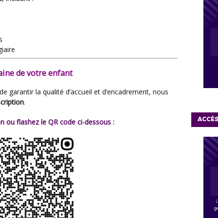
s
iaire
ine de votre enfant
scription
.
ACCÈ
on ou flashez le QR code ci-dessous :