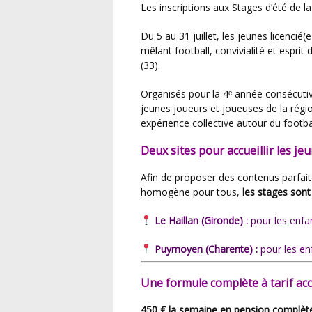
Les inscriptions aux Stages d’été de 
Du 5 au 31 juillet, les jeunes licencié(e)s FFF auront l’opportunité de vivre une semaine unique
mêlant football, convivialité et esprit
(33).
Organisés pour la 4ᵉ année consécutive, ces stages permettent chaque été à de nombreux
jeunes joueurs et joueuses de la régio
expérience collective autour du footbal
Deux sites pour accueillir les je
Afin de proposer des contenus parfaitement adaptés et de garantir un environnement
homogène pour tous,
les stages sont
Le Haillan (Gironde) :
pour les enf
Puymoyen (Charente) :
pour les e
Une formule complète à tarif acc
450 € la semaine en pension complèt