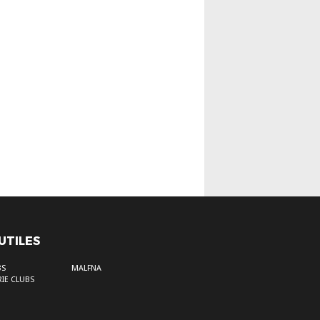
 UTILES
BS
MALFNA
IE CLUBS