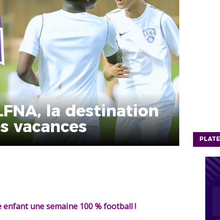
LFNA, la destination
es vacances
PLATE
re enfant une semaine 100 % football !