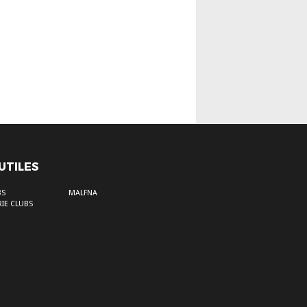
 UTILES
BS
MALFNA
IE CLUBS