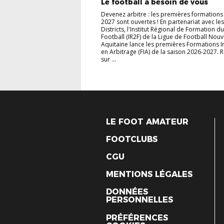
Le football a besoin de vous
Devenez arbitre : les premières formations
2027 sont ouvertes ! En partenariat avec le
Districts, l'Institut Régional de Formation du
Football (IR2F) de la Ligue de Football Nouv
Aquitaine lance les premières Formations In
en Arbitrage (FIA) de la saison 2026-2027. 
sur ...
LE FOOT AMATEUR
FOOTCLUBS
CGU
MENTIONS LÉGALES
DONNÉES
PERSONNELLES
PRÉFÉRENCES