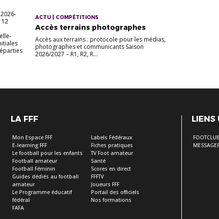
 2026-
ACTU | COMPÉTITIONS
s 12
Accès terrains photographes
elle-
Accès aux terrains : protocole pour les médias,
itiales
photographes et communicants Saison
Réparties
2026/2027 – R1, R2, R...
LA FFF
LIENS
Mon Espace FFF
Labels Fédéraux
FOOTCLU
E-learning FFF
Fiches pratiques
MESSAGER
Le football pour les enfants
TV Foot amateur
Football amateur
Santé
Football Féminin
Scores en direct
Guides dédiés au football
FFFTV
amateur
Joueurs FFF
Le Programme éducatif
Portail des officiels
fédéral
Nos formations
FAFA