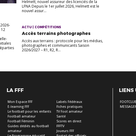
Helmett, nouvel assureur des licenciés de la
LFNA Depuis le 1er juillet 2026, Helmett est le
nouvel assur...
 2026-
ACTU | COMPÉTITIONS
s 12
Accès terrains photographes
elle-
Accès aux terrains : protocole pour les médias,
itiales
photographes et communicants Saison
Réparties
2026/2027 – R1, R2, R...
LA FFF
LIENS
Mon Espace FFF
Labels Fédéraux
FOOTCLU
E-learning FFF
Fiches pratiques
MESSAGER
Le football pour les enfants
TV Foot amateur
Football amateur
Santé
Football Féminin
Scores en direct
Guides dédiés au football
FFFTV
amateur
Joueurs FFF
Le Programme éducatif
Portail des officiels