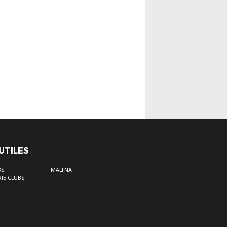
 UTILES
BS
MALFNA
IE CLUBS