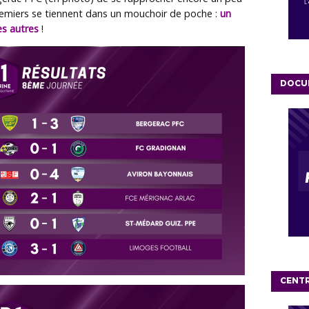
premiers se tiennent dans un mouchoir de poche :
un
es autres
!
DOCU
CENT