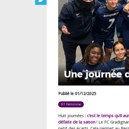
Une journée 
Publié le 01/12/2025
R1 Féminine
Huit journées
: c’est le temps qu’il a
défaite de la saison
! Le
FC Gradigna
petit des écarts. Cela permet au
Ber