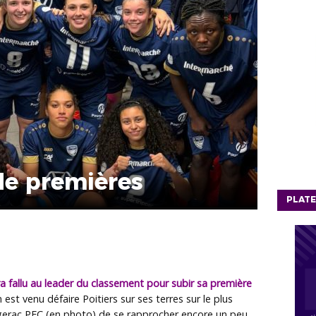
de premières
PLATE
ura fallu au leader du classement pour subir sa première
n
est venu défaire Poitiers sur ses terres sur le plus
gerac PFC (en photo)
de se rapprocher encore un peu