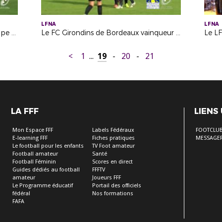
LFNA
LFNA
L'US Lège Cap-Ferret soulève la Coupe de la Région
Le FC Girondins de Bordeaux vainqueur de la Coupe de la Région Féminine
Le L
<
1
...
19
-
20
-
21
LA FFF
LIENS
Mon Espace FFF
Labels Fédéraux
FOOTCLU
E-learning FFF
Fiches pratiques
MESSAGER
Le football pour les enfants
TV Foot amateur
Football amateur
Santé
Football Féminin
Scores en direct
Guides dédiés au football
FFFTV
amateur
Joueurs FFF
Le Programme éducatif
Portail des officiels
fédéral
Nos formations
FAFA