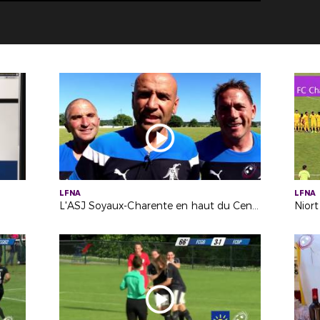
LFNA
LFNA
L'ASJ Soyaux-Charente en haut du Centre-Ouest