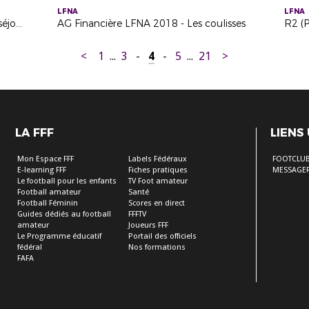
LFNA
LFNA
Le club de Rugby de Massy Pro D2 séjourne au Cercle (16)
AG Financière LFNA 2018 - Les coulisses
<
1
...
3
-
4
-
5
...
21
>
LA FFF
LIENS
Mon Espace FFF
Labels Fédéraux
FOOTCLU
E-learning FFF
Fiches pratiques
MESSAGER
Le football pour les enfants
TV Foot amateur
Football amateur
Santé
Football Féminin
Scores en direct
Guides dédiés au football
FFFTV
amateur
Joueurs FFF
Le Programme éducatif
Portail des officiels
fédéral
Nos formations
FAFA