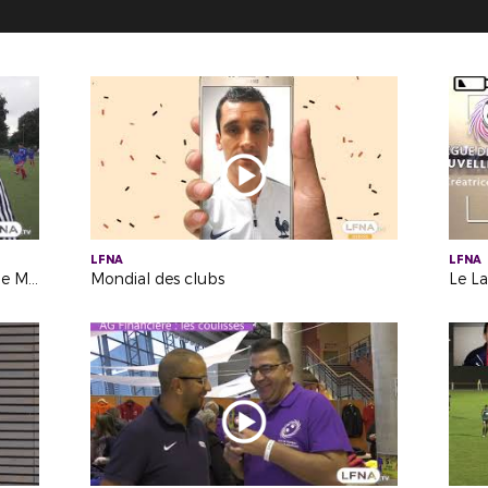
LFNA
LFNA
Girondins de Bordeaux 3-4 Académie Mohamed VI
Mondial des clubs