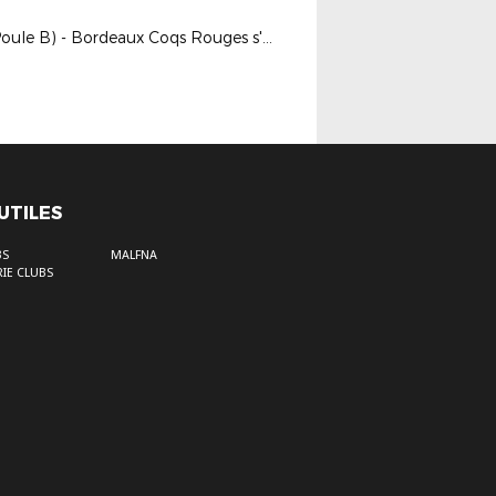
R2 (Poule B) - Bordeaux Coqs Rouges s'inclinent en terre Charentaise
 UTILES
BS
MALFNA
IE CLUBS