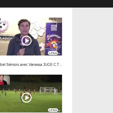
Le Label Séniors avec Vanessa JUGE C.T.R D.A.P LFNA