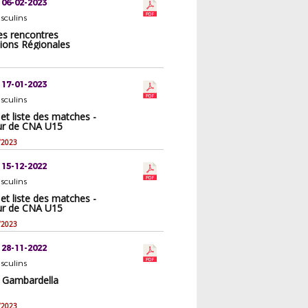
 06-02-2023
sculins
es rencontres
ions Régionales
 17-01-2023
sculins
t liste des matches -
ur de CNA U15
/2023
 15-12-2022
sculins
t liste des matches -
ur de CNA U15
/2023
 28-11-2022
sculins
e Gambardella
/2023