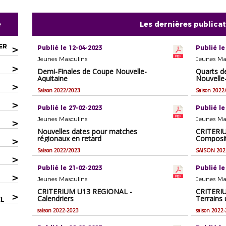
e
Les dernières publica
ER
>
Publié le 12-04-2023
Publié le
Jeunes Masculins
Jeunes Ma
>
Demi-Finales de Coupe Nouvelle-
Quarts d
Aquitaine
Nouvelle
>
Saison 2022/2023
Saison 2022
>
Publié le 27-02-2023
Publié le
Jeunes Masculins
Jeunes Ma
>
Nouvelles dates pour matches
CRITERI
régionaux en retard
Composit
>
Saison 2022/2023
SAISON 202
>
Publié le 21-02-2023
Publié le
>
Jeunes Masculins
Jeunes Ma
CRITERIUM U13 REGIONAL -
CRITERI
>
Calendriers
Terrains u
EL
saison 2022-2023
saison 2022