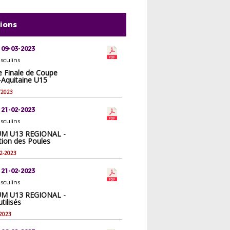
tions
 09-03-2023
sculins
e Finale de Coupe
-Aquitaine U15
/2023
 21-02-2023
sculins
UM U13 REGIONAL -
ion des Poules
2-2023
 21-02-2023
sculins
UM U13 REGIONAL -
tilisés
-2023