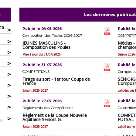
e
Les dernières publica
ER
>
Publié le 04-08-2026
Publié le
Composition des Poules 2026-2027
COMPETIT
>
JEUNES MASCULINS -
Médias - 
Composition des Poules
champion
>
Mise à jour du 31/07/2026
Saison 2026
>
Publié le 31-07-2026
Publié le
COMPETITIONS
Compositi
>
Tirage au sort - 1er tour Coupe de
SENIORS
France
Composit
>
Saison 2026-2027
validées par
>
Publié le 27-07-2026
Publié le
>
Règlements des Compétitions
Calendrie
Règlement de la Coupe Nouvelle
COMPETI
>
Aquitaine Seniors G.
FUTSAL
EL
Saison 2026-2027
validé par l